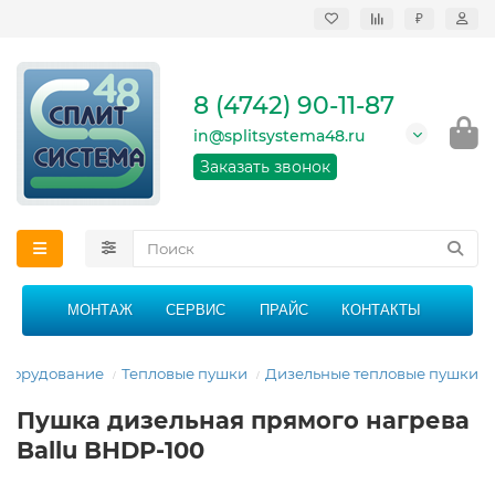
₽
Продажа, монтаж и
сервисное
обслуживание
8 (4742) 90-11-87
кондиционеров в
Липецке и Липецкой
in@splitsystema48.ru
области
График работы: 9:00 -
Заказать звонок
21:00 без перерыва и
выходных
МОНТАЖ
СЕРВИС
ПРАЙС
КОНТАКТЫ
оборудование
Тепловые пушки
Дизельные тепловые пушки
Пушка дизельная прямого нагрева
Ballu BHDP-100