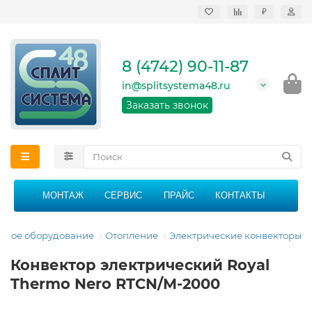
₽
Продажа, монтаж и
сервисное
обслуживание
8 (4742) 90-11-87
кондиционеров в
Липецке и Липецкой
in@splitsystema48.ru
области
График работы: 9:00 -
Заказать звонок
21:00 без перерыва и
выходных
МОНТАЖ
СЕРВИС
ПРАЙС
КОНТАКТЫ
овое оборудование
Отопление
Электрические конвекторы
Конвектор электрический Royal
Thermo Nero RTCN/M-2000