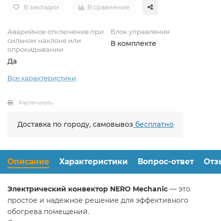
В закладки
В сравнение
Аварийное отключение при
Блок управления
сильном наклоне или
В комплекте
опрокидывании
Да
Все характеристики
Распечатать
Доставка по городу, самовывоз
бесплатно
Описание
Характеристики
Вопрос-ответ
Отз
Электрический конвектор NERO Mechanic
— это
простое и надежное решение для эффективного
обогрева помещений.