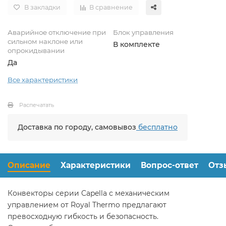
В закладки
В сравнение
Аварийное отключение при
Блок управления
сильном наклоне или
В комплекте
опрокидывании
Да
Все характеристики
Распечатать
Доставка по городу, самовывоз
бесплатно
Описание
Характеристики
Вопрос-ответ
Отз
Конвекторы серии Capella с механическим
управлением от Royal Thermo предлагают
превосходную гибкость и безопасность.