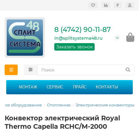
₽
Продажа, монтаж и
сервисное
обслуживание
8 (4742) 90-11-87
кондиционеров в
Липецке и Липецкой
in@splitsystema48.ru
области
График работы: 9:00 -
Заказать звонок
21:00 без перерыва и
выходных
МОНТАЖ
СЕРВИС
ПРАЙС
КОНТАКТЫ
овое оборудование
Отопление
Электрические конвекторы
Конвектор электрический Royal
Thermo Capella RCHC/M-2000