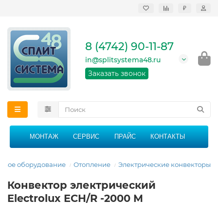
₽
Продажа, монтаж и
сервисное
обслуживание
8 (4742) 90-11-87
кондиционеров в
Липецке и Липецкой
in@splitsystema48.ru
области
График работы: 9:00 -
Заказать звонок
21:00 без перерыва и
выходных
МОНТАЖ
СЕРВИС
ПРАЙС
КОНТАКТЫ
овое оборудование
Отопление
Электрические конвекторы
Конвектор электрический
Electrolux ECH/R -2000 M