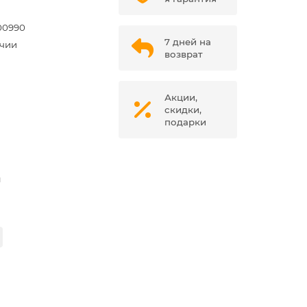
00990
7 дней на
ичии
возврат
Акции,
скидки,
подарки
м