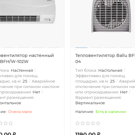
овентилятор настенный
Тепловентилятор Ballu BF
u BFH/W-102W
04
лока:
Настенная
Тип блока:
Настольная
тивен для помещ.
Эффективен для помещ.
дью, кв.м:
25
Аварийное
площадью, кв.м:
25
Аварий
чение при сильном наклоне
отключение при сильном на
опрокидывании:
Нет
или опрокидывании:
Нет
ант размещения:
Вариант размещения:
онтальное
Вертикальное
Очень мало
Есть в наличии
0.00 ₽
1190.00 ₽