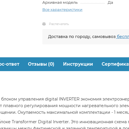
Архивная модель
Да
Все характеристики
Распечатать
Доставка по городу, самовывоз
беспл
ос-ответ
Отзывы (0)
Инструкции
Сертифика
с блоком управления digital INVERTER экономия электроэн
ет плавного регулирования мощности нагревательного эле
ещении. Окупаемость максимальной комплектации - 1 месяц
локе Transformer Digital Inverter. Это инновационная схе
 разницы между фактической и заданной температурой в п