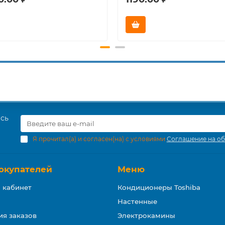
есь
Я прочитал(а) и согласен(на) с условиями
Соглашение на об
окупателей
Меню
 кабинет
Кондиционеры Toshiba
Настенные
ия заказов
Электрокамины