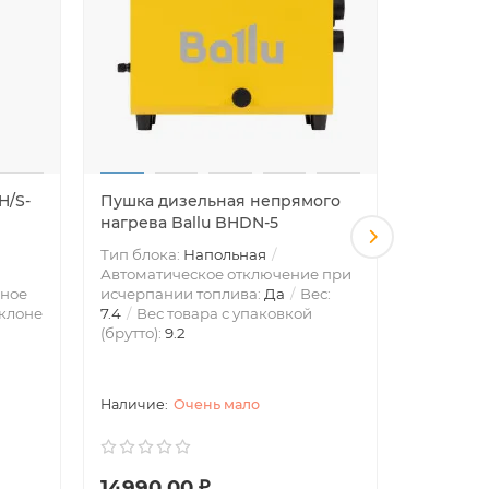
H/S-
Пушка дизельная непрямого
Камин у
нагрева Ballu BHDN-5
инфракр
Тип блока:
Напольная
Тип блок
Автоматическое отключение при
Эффектив
ное
исчерпании топлива:
Да
Вес:
площадью
клоне
7.4
Вес товара с упаковкой
отключен
(брутто):
9.2
или опро
Блокиров
Очень мало
14990.00 ₽
49990.