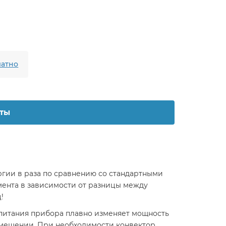
атно
ты
ергии в раза по сравнению со стандартными
мента в зависимости от разницы между
!
ма питания прибора плавно изменяет мощность
омещении. При необходимости конвектор