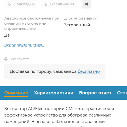
В закладки
В сравнение
Аварийное отключение при
Блок управления
сильном наклоне или
Встроенный
опрокидывании
Да
Все характеристики
Распечатать
Доставка по городу, самовывоз
бесплатно
Описание
Характеристики
Вопрос-ответ
Отз
Конвектор AC/Electric серии CMI – это практичное и
эффективное устройство для обогрева различных
помещений. В основе работы конвектора лежит