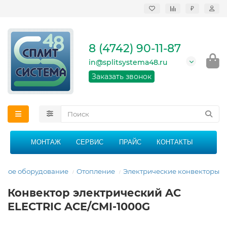
₽
Продажа, монтаж и
сервисное
обслуживание
8 (4742) 90-11-87
кондиционеров в
Липецке и Липецкой
in@splitsystema48.ru
области
График работы: 9:00 -
Заказать звонок
21:00 без перерыва и
выходных
МОНТАЖ
СЕРВИС
ПРАЙС
КОНТАКТЫ
овое оборудование
Отопление
Электрические конвекторы
Конвектор электрический AC
ELECTRIC ACE/CMI-1000G