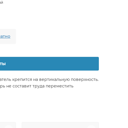
ый
атно
ты
тель крепится на вертикальную поверхность.
рь не составит труда переместить