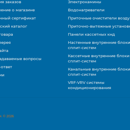
ия заказов
Электрокамины
ение о магазине
Водонагреватели
чный сертификат
Приточные очистители возду
ский каталог
Приточно-вытяжные установ
товара
Панели кассетных кнд
лерея
Настенные внутренние блоки
сплит-систем
айта
Кассетные внутренние блоки
задаваемые вопросы
сплит-систем
-ответ
Канальные внутренние блоки
сплит-систем
ии
VRF-VRV системы
кондиционирования
. © 2026