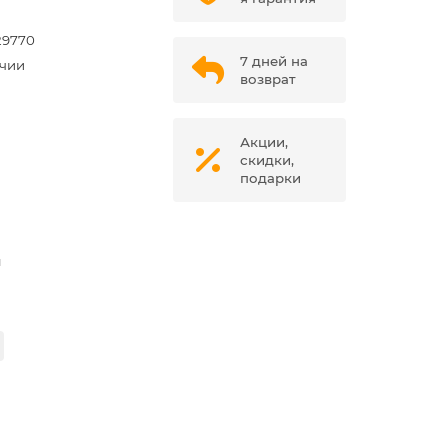
29770
7 дней на
ичии
возврат
Акции,
скидки,
подарки
м