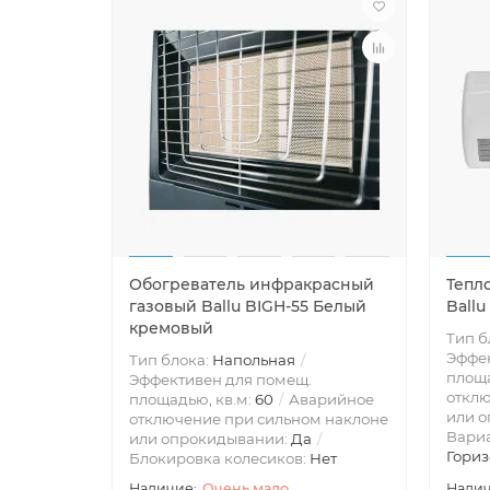
Обогреватель инфракрасный
Тепл
газовый Ballu BIGH-55 Белый
Ball
кремовый
Тип б
Эффек
Тип блока:
Напольная
площа
Эффективен для помещ.
отклю
площадью, кв.м:
60
Аварийное
или 
отключение при сильном наклоне
Вари
или опрокидывании:
Да
Гориз
Блокировка колесиков:
Нет
Очень мало