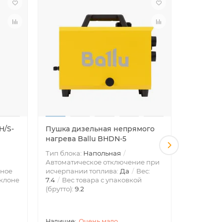
H/S-
Пушка дизельная непрямого
Камин у
нагрева Ballu BHDN-5
инфракр
Тип блока:
Напольная
Тип блок
Автоматическое отключение при
Эффектив
ное
исчерпании топлива:
Да
Вес:
площадью
клоне
7.4
Вес товара с упаковкой
отключен
(брутто):
9.2
или опро
Блокиров
Очень мало