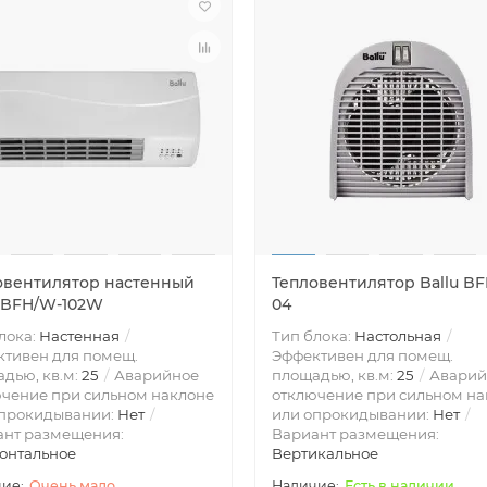
овентилятор настенный
Тепловентилятор Ballu BF
u BFH/W-102W
04
лока:
Настенная
Тип блока:
Настольная
тивен для помещ.
Эффективен для помещ.
дью, кв.м:
25
Аварийное
площадью, кв.м:
25
Аварий
чение при сильном наклоне
отключение при сильном на
опрокидывании:
Нет
или опрокидывании:
Нет
ант размещения:
Вариант размещения:
онтальное
Вертикальное
Очень мало
Есть в наличии