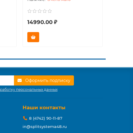
14990.00 ₽
49990.
Оформить подписку
работку персональных данных
Наши контакты
8 (4742) 90-11-87
in@splitsystema48.ru