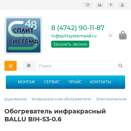
₽
Продажа, монтаж и
сервисное
обслуживание
8 (4742) 90-11-87
кондиционеров в
Липецке и Липецкой
in@splitsystema48.ru
области
График работы: 9:00 -
Заказать звонок
21:00 без перерыва и
выходных
МОНТАЖ
СЕРВИС
ПРАЙС
КОНТАКТЫ
оборудование
Инфракрасные обогреватели
Электрические
Обогреватель инфракрасный
BALLU BIH-S3-0.6