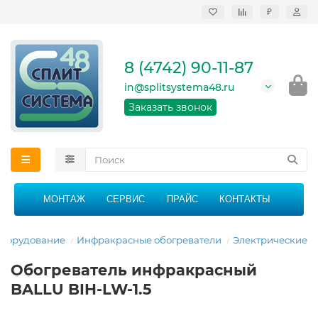
₽
Продажа, монтаж и
сервисное
обслуживание
8 (4742) 90-11-87
кондиционеров в
Липецке и Липецкой
in@splitsystema48.ru
области
График работы: 9:00 -
Заказать звонок
21:00 без перерыва и
выходных
МОНТАЖ
СЕРВИС
ПРАЙС
КОНТАКТЫ
оборудование
Инфракрасные обогреватели
Электрические
Обогреватель инфракрасный
BALLU BIH-LW-1.5