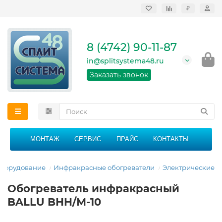
₽
Продажа, монтаж и
сервисное
обслуживание
8 (4742) 90-11-87
кондиционеров в
Липецке и Липецкой
in@splitsystema48.ru
области
График работы: 9:00 -
Заказать звонок
21:00 без перерыва и
выходных
МОНТАЖ
СЕРВИС
ПРАЙС
КОНТАКТЫ
оборудование
Инфракрасные обогреватели
Электрические
Обогреватель инфракрасный
BALLU BHH/M-10