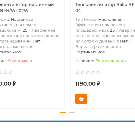
овентилятор настенный
Тепловентилятор Ballu BF
u BFH/W-102W
04
лока:
Настенная
Тип блока:
Настольная
тивен для помещ.
Эффективен для помещ.
дью, кв.м:
25
Аварийное
площадью, кв.м:
25
Аварий
чение при сильном наклоне
отключение при сильном на
опрокидывании:
Нет
или опрокидывании:
Нет
ант размещения:
Вариант размещения:
онтальное
Вертикальное
Очень мало
Есть в наличии
0.00 ₽
1190.00 ₽