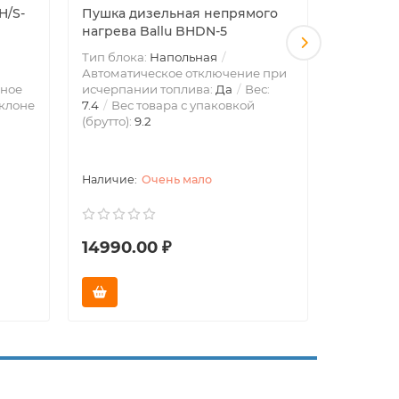
H/S-
Пушка дизельная непрямого
Камин у
нагрева Ballu BHDN-5
инфракр
Тип блока:
Напольная
Тип блок
Автоматическое отключение при
Эффектив
ное
исчерпании топлива:
Да
Вес:
площадью
клоне
7.4
Вес товара с упаковкой
отключен
(брутто):
9.2
или опро
Блокиров
Очень мало
14990.00 ₽
49990.