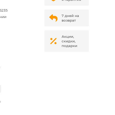
6235
7 дней на
ичии
возврат
Акции,
скидки,
подарки
м
я