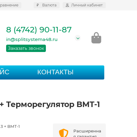
равнение
₽
Валюта
Личный кабинет
8 (4742) 90-11-87
in@splitsystema48.ru
Заказать звонок
АЙС
КОНТАКТЫ
+ Терморегулятор BMT-1
3 + BMT-1
Расширенна
я гарантия