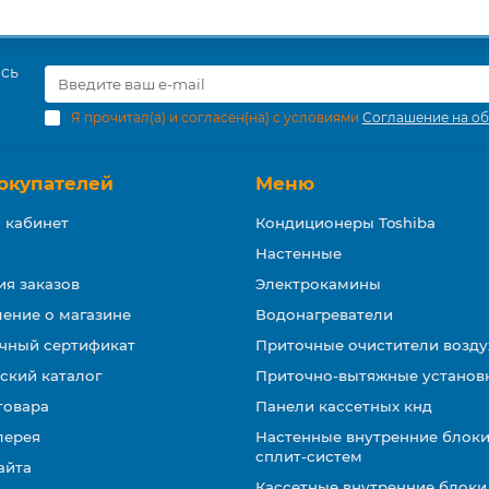
есь
Я прочитал(а) и согласен(на) с условиями
Соглашение на об
окупателей
Меню
 кабинет
Кондиционеры Toshiba
Настенные
ия заказов
Электрокамины
ение о магазине
Водонагреватели
чный сертификат
Приточные очистители возду
ский каталог
Приточно-вытяжные установ
товара
Панели кассетных кнд
лерея
Настенные внутренние блоки
сплит-систем
айта
Кассетные внутренние блоки