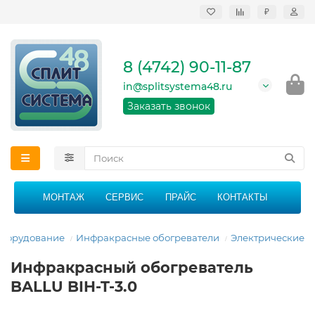
₽
Продажа, монтаж и
сервисное
обслуживание
8 (4742) 90-11-87
кондиционеров в
Липецке и Липецкой
in@splitsystema48.ru
области
График работы: 9:00 -
Заказать звонок
21:00 без перерыва и
выходных
МОНТАЖ
СЕРВИС
ПРАЙС
КОНТАКТЫ
оборудование
Инфракрасные обогреватели
Электрические
Инфракрасный обогреватель
BALLU BIH-T-3.0