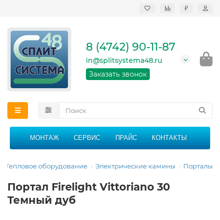
₽
Продажа, монтаж и
сервисное
обслуживание
8 (4742) 90-11-87
кондиционеров в
Липецке и Липецкой
in@splitsystema48.ru
области
График работы: 9:00 -
Заказать звонок
21:00 без перерыва и
выходных
МОНТАЖ
СЕРВИС
ПРАЙС
КОНТАКТЫ
Тепловое оборудование
Электрические камины
Порталы
Портал Firelight Vittoriano 30
Темный дуб