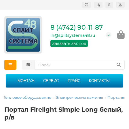
₽
Продажа, монтаж и
сервисное
обслуживание
8 (4742) 90-11-87
кондиционеров в
Липецке и Липецкой
in@splitsystema48.ru
области
График работы: 9:00 -
Заказать звонок
21:00 без перерыва и
выходных
МОНТАЖ
СЕРВИС
ПРАЙС
КОНТАКТЫ
Тепловое оборудование
Электрические камины
Порталы
Портал Firelight Simple Long белый,
р/в