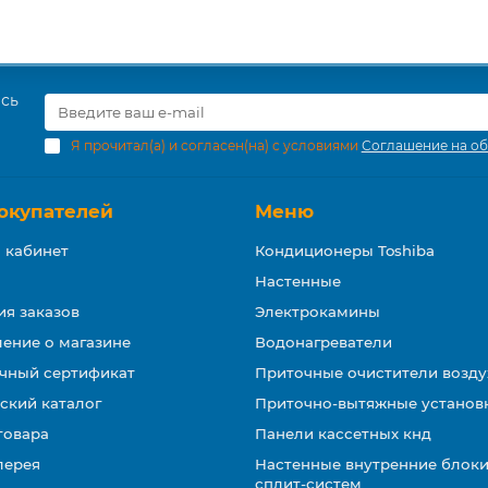
есь
Я прочитал(а) и согласен(на) с условиями
Соглашение на об
окупателей
Меню
 кабинет
Кондиционеры Toshiba
Настенные
ия заказов
Электрокамины
ение о магазине
Водонагреватели
чный сертификат
Приточные очистители возду
ский каталог
Приточно-вытяжные установ
товара
Панели кассетных кнд
лерея
Настенные внутренние блоки
сплит-систем