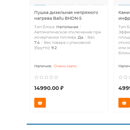
Пушка дизельная непрямого
Ками
нагрева Ballu BHDN-5
инфр
Тип блока:
Напольная
Тип б
Автоматическое отключение при
Эффек
исчерпании топлива:
Да
Вес:
площа
7.4
Вес товара с упаковкой
отклю
(брутто):
9.2
или 
Блоки
Очень мало
14990.00 ₽
499