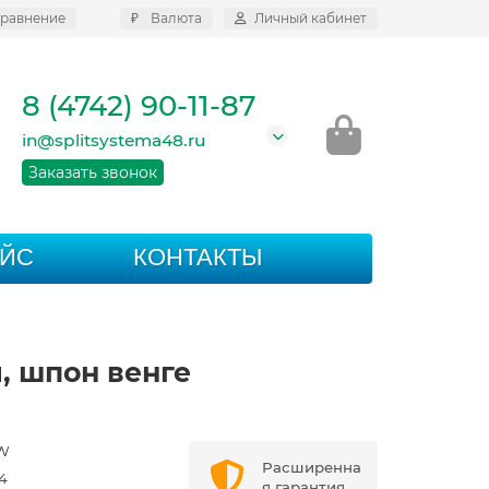
равнение
₽
Валюта
Личный кабинет
8 (4742) 90-11-87
in@splitsystema48.ru
Заказать звонок
АЙС
КОНТАКТЫ
й, шпон венге
GW
Расширенна
4
я гарантия