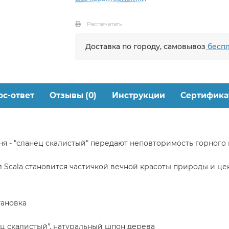
Распечатать
Доставка по городу, самовывоз
беспл
ос-ответ
Отзывы (0)
Инструкции
Сертифика
ня - "сланец скалистый" передают неповторимость горного
 Scala становится частичкой вечной красоты природы и ц
тановка
ц скалистый", натуральный шпон дерева