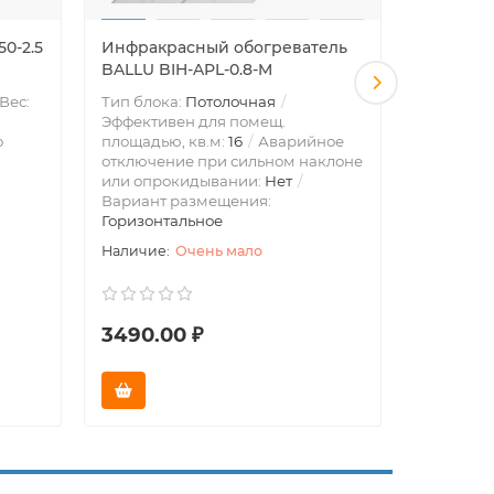
0-2.5
Инфракрасный обогреватель
Инфракр
BALLU BIH-APL-0.8-M
BALLU BI
Вес:
Тип блока:
Потолочная
Тип блок
Эффективен для помещ.
Эффектив
о
площадью, кв.м:
16
Аварийное
площадью
отключение при сильном наклоне
отключен
или опрокидывании:
Нет
или опро
Вариант размещения:
Вариант 
Горизонтальное
Горизонт
Очень мало
3490.00 ₽
4390.0