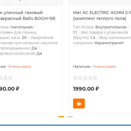
н уличный газовый
Мат AC ELECTRIC ACMM 2-15
акрасный Ballu BOGH-15E
(комплект теплого пола)
лока:
Напольная
Тип блока:
Внутрипольное
тивен для помещ.
1.1
Вес товара с упаковкой
дью, кв.м:
25
Аварийное
(брутто):
1.4
Вид напольног
чение при сильном наклоне
покрытия:
Керамогранит
опрокидывании:
Да
ровка колесиков:
Да
Очень мало
Очень мало
90.00 ₽
1990.00 ₽