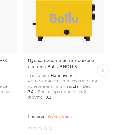
H/S-
Пушка дизельная непрямого
Камин у
нагрева Ballu BHDN-5
инфракр
Тип блока:
Напольная
Тип блок
Автоматическое отключение при
Эффектив
ное
исчерпании топлива:
Да
Вес:
площадью
клоне
7.4
Вес товара с упаковкой
отключен
(брутто):
9.2
или опро
Блокиров
Очень мало