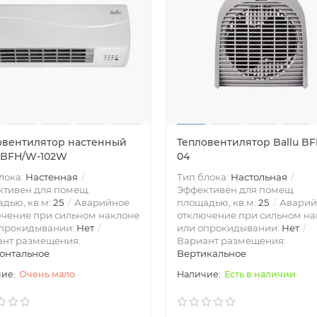
овентилятор настенный
Тепловентилятор Ballu BF
u BFH/W-102W
04
лока:
Настенная
Тип блока:
Настольная
тивен для помещ.
Эффективен для помещ.
дью, кв.м:
25
Аварийное
площадью, кв.м:
25
Аварий
чение при сильном наклоне
отключение при сильном на
опрокидывании:
Нет
или опрокидывании:
Нет
ант размещения:
Вариант размещения:
онтальное
Вертикальное
Очень мало
Есть в наличии