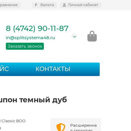
равнение
₽
Валюта
Личный кабинет
8 (4742) 90-11-87
in@splitsystema48.ru
Заказать звонок
АЙС
КОНТАКТЫ
 шпон темный дуб
 Classic BDO
Расширенна
9
я гарантия