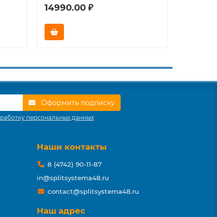
14990.00 ₽
49990.
Оформить подписку
работку персональных данных
Наши контакты
8 (4742) 90-11-87
in@splitsystema48.ru
contact@splitsystema48.ru
Наш адрес