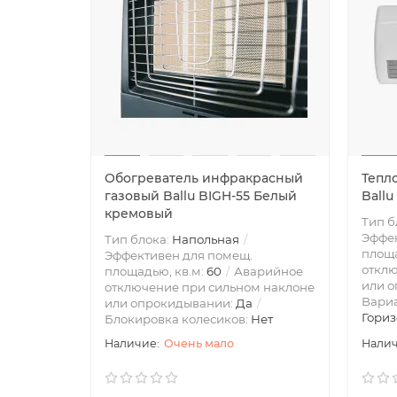
Обогреватель инфракрасный
Тепл
газовый Ballu BIGH-55 Белый
Ball
кремовый
Тип б
Эффек
Тип блока:
Напольная
площа
Эффективен для помещ.
отклю
площадью, кв.м:
60
Аварийное
или 
отключение при сильном наклоне
Вари
или опрокидывании:
Да
Гориз
Блокировка колесиков:
Нет
Очень мало