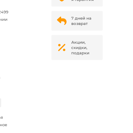
2499
7 дней на
ичии
возврат
Акции,
скидки,
подарки
м
ая
ное