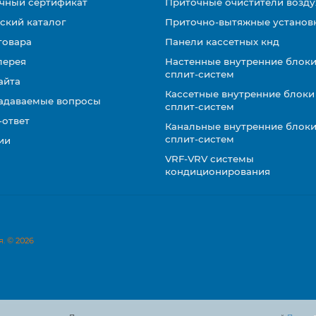
чный сертификат
Приточные очистители возду
ский каталог
Приточно-вытяжные установ
товара
Панели кассетных кнд
лерея
Настенные внутренние блоки
сплит-систем
айта
Кассетные внутренние блоки
задаваемые вопросы
сплит-систем
-ответ
Канальные внутренние блоки
сплит-систем
ии
VRF-VRV системы
кондиционирования
. © 2026