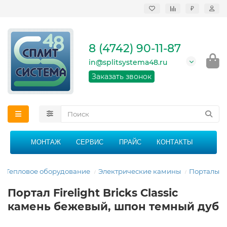
₽
Продажа, монтаж и
сервисное
обслуживание
8 (4742) 90-11-87
кондиционеров в
Липецке и Липецкой
in@splitsystema48.ru
области
График работы: 9:00 -
Заказать звонок
21:00 без перерыва и
выходных
МОНТАЖ
СЕРВИС
ПРАЙС
КОНТАКТЫ
Тепловое оборудование
Электрические камины
Порталы
Портал Firelight Bricks Classic
камень бежевый, шпон темный дуб