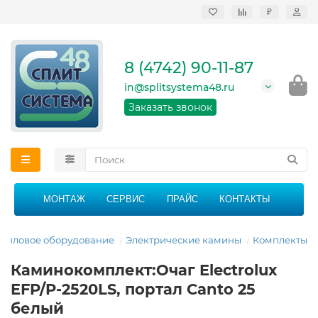
₽
Продажа, монтаж и
сервисное
обслуживание
8 (4742) 90-11-87
кондиционеров в
Липецке и Липецкой
in@splitsystema48.ru
области
График работы: 9:00 -
Заказать звонок
21:00 без перерыва и
выходных
МОНТАЖ
СЕРВИС
ПРАЙС
КОНТАКТЫ
Тепловое оборудование
Электрические камины
Комплекты
Каминокомплект:Очаг Electrolux
EFP/P-2520LS, портал Canto 25
белый