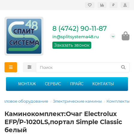
₽
Продажа, монтаж и
сервисное
обслуживание
8 (4742) 90-11-87
кондиционеров в
Липецке и Липецкой
in@splitsystema48.ru
области
График работы: 9:00 -
Заказать звонок
21:00 без перерыва и
выходных
МОНТАЖ
СЕРВИС
ПРАЙС
КОНТАКТЫ
Тепловое оборудование
Электрические камины
Комплекты
Каминокомплект:Очаг Electrolux
EFP/P-1020LS,портал Simple Classic
белый