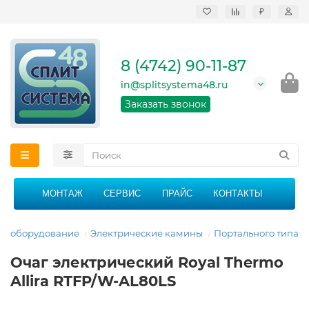
₽
Продажа, монтаж и
сервисное
обслуживание
8 (4742) 90-11-87
кондиционеров в
Липецке и Липецкой
in@splitsystema48.ru
области
График работы: 9:00 -
Заказать звонок
21:00 без перерыва и
выходных
МОНТАЖ
СЕРВИС
ПРАЙС
КОНТАКТЫ
ое оборудование
Электрические камины
Портального типа
Очаг электрический Royal Thermo
Allira RTFP/W-AL80LS