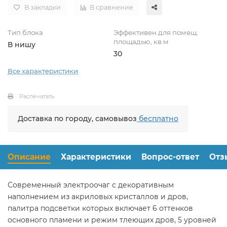
В закладки
В сравнение
Тип блока
Эффективен для помещ.
площадью, кв.м
В нишу
30
Все характеристики
Распечатать
Доставка по городу, самовывоз
бесплатно
Описание
Характеристики
Вопрос-ответ
Отз
Современный электроочаг с декоративным
наполнением из акриловых кристаллов и дров,
палитра подсветки которых включает 6 оттенков
основного пламени и режим тлеющих дров, 5 уровней