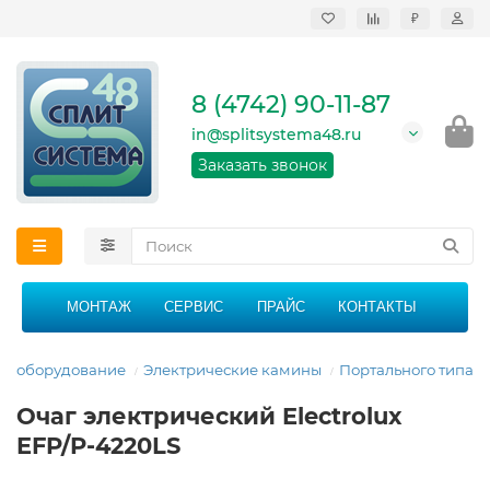
₽
Продажа, монтаж и
сервисное
обслуживание
8 (4742) 90-11-87
кондиционеров в
Липецке и Липецкой
in@splitsystema48.ru
области
График работы: 9:00 -
Заказать звонок
21:00 без перерыва и
выходных
МОНТАЖ
СЕРВИС
ПРАЙС
КОНТАКТЫ
ое оборудование
Электрические камины
Портального типа
Очаг электрический Electrolux
EFP/P-4220LS