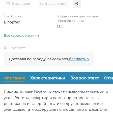
В закладки
В сравнение
Тип блока
Эффективен для помещ.
площадью, кв.м
В портал
25
Все характеристики
Распечатать
Доставка по городу, самовывоз
бесплатно
Описание
Характеристики
Вопрос-ответ
Отз
Линейный очаг Electrolux станет символом гармонии и
уюта. Гостиные квартир и домов, просторные залы
ресторанов и галерей – в этих и других помещениях
очаг создаст атмосферу для полноценного отдыха. Очаг