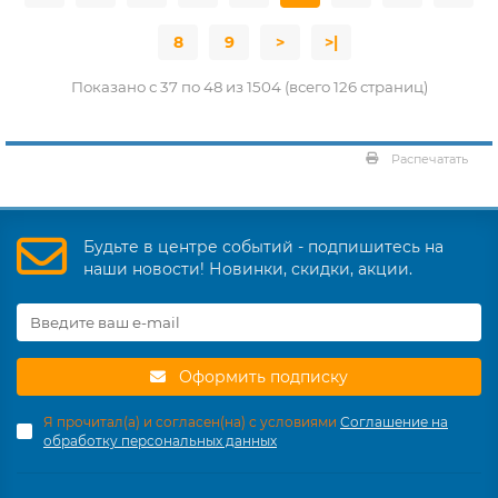
8
9
>
>|
Показано с 37 по 48 из 1504 (всего 126 страниц)
Распечатать
Будьте в центре событий - подпишитесь на
наши новости! Новинки, скидки, акции.
Оформить подписку
Я прочитал(а) и согласен(на) с условиями
Соглашение на
обработку персональных данных