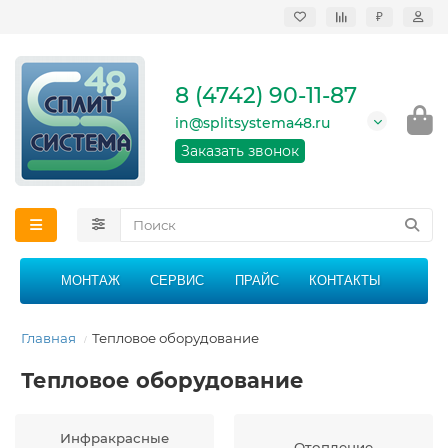
₽
Продажа, монтаж и
сервисное
обслуживание
8 (4742) 90-11-87
кондиционеров в
Липецке и Липецкой
in@splitsystema48.ru
области
График работы: 9:00 -
Заказать звонок
21:00 без перерыва и
выходных
МОНТАЖ
СЕРВИС
ПРАЙС
КОНТАКТЫ
Главная
Тепловое оборудование
Тепловое оборудование
Инфракрасные
Отопление