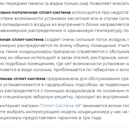
йн передней панели (а видна только она) позволяет вписа
льно-потолочная сплит-система
используется при недоста
тствии возможности установки кассетной или в случае си
я охлажденного воздуха из внутреннего блока направляется
равномерное распределение и одинаковую температуру п
нная сплит-система
создает очень сильный поток воздуха, 
омерно распределяется по всему объему помещения. Учи
ка, такие кондиционеры прекрасно справляются с обслуж
ому их обычно используют в залах отелей, ресторанов, кин
их подобных помещениях, где нет возможности установки н
лняется в виде колонны, приближается по габаритам к холо
льная сплит-система
предназначена для обслуживания сра
и устанавливаются в гардеробных, подсобках, за подвесным 
ух распределяется с помощью воздуховодов по основным 
з специальную заборную решетку, проходит во внутренний 
интернет магазин
"Сплит-Система 48"
занимается всеми ти
те выбрать интересующию модель кондиционера у нас на са
иционеры предоставляем гарантию в три года.