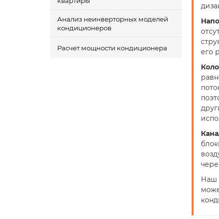
квартиры
диза
Анализ неинверторных моделей
Напо
кондиционеров
отсу
стру
Расчет мощности кондиционера
его 
Коло
равн
пото
поэт
друг
испо
Кана
блок
возд
чере
Наш 
може
конд