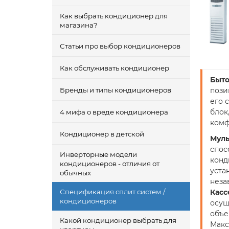
Как выбрать кондиционер для
магазина?
Статьи про выбор кондиционеров
Как обслуживать кондиционер
Быто
Бренды и типы кондиционеров
пози
его 
блок
4 мифа о вреде кондиционера
комф
Кондиционер в детской
Муль
спос
Инверторные модели
конд
кондиционеров - отличия от
уста
обычных
неза
Спецификация сплит систем /
Касс
кондиционеров
осущ
объе
Какой кондиционер выбрать для
Макс