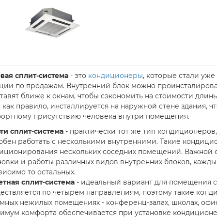
вая сплит-система
- это
кондиционеры
, которые стали уж
ции по продажам. Внутренний блок можно проинсталирова
ставят ближе к окнам, чтобы сэкономить на стоимости дли
, как правило, инсталлируется на наружной стене здания, 
ортному присутствию человека внутри помещения.
ти сплит-система
- практически тот же тип кондиционеров,
обен работать с несколькими внутренними. Такие кондиц
иционирования нескольких соседних помещений. Важной 
новки и работы различных видов внутренних блоков, кажды
висимо то остальных.
етная сплит-система
- идеальный вариант для помещения с
ествляется по четырем направлениям, поэтому такие конд
мных нежилых помещениях - конференц-залах, школах, офиса
имум комфорта обеспечивается при установке кондиционе