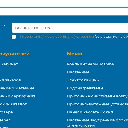
есь
Я прочитал(а) и согласен(на) с условиями
Соглашение на об
окупателей
Меню
 кабинет
Кондиционеры Toshiba
Настенные
ия заказов
Электрокамины
ение о магазине
Водонагреватели
чный сертификат
Приточные очистители возду
ский каталог
Приточно-вытяжные установ
товара
Панели кассетных кнд
лерея
Настенные внутренние блоки
сплит-систем