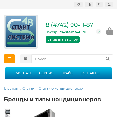
₽
Продажа, монтаж и
сервисное
обслуживание
8 (4742) 90-11-87
кондиционеров в
Липецке и Липецкой
in@splitsystema48.ru
области
График работы: 9:00 -
Заказать звонок
21:00 без перерыва и
выходных
МОНТАЖ
СЕРВИС
ПРАЙС
КОНТАКТЫ
Главная
Статьи
Статьи о кондиционерах
Бренды и типы кондиционеров