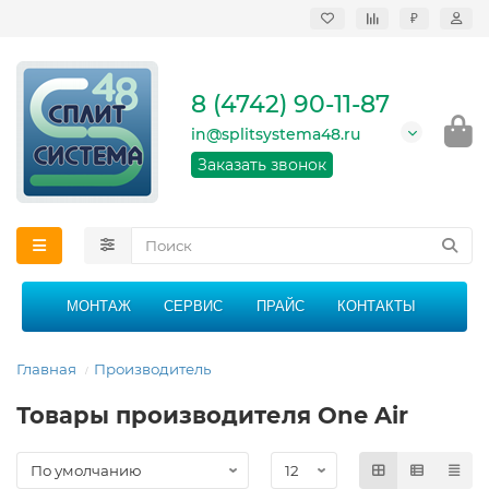
₽
Продажа, монтаж и
сервисное
обслуживание
8 (4742) 90-11-87
кондиционеров в
Липецке и Липецкой
in@splitsystema48.ru
области
График работы: 9:00 -
Заказать звонок
21:00 без перерыва и
выходных
МОНТАЖ
СЕРВИС
ПРАЙС
КОНТАКТЫ
Главная
Производитель
Товары производителя One Air