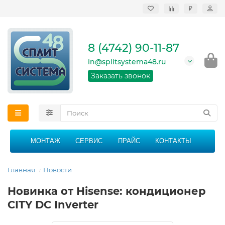
₽
Продажа, монтаж и
сервисное
обслуживание
8 (4742) 90-11-87
кондиционеров в
Липецке и Липецкой
in@splitsystema48.ru
области
График работы: 9:00 -
Заказать звонок
21:00 без перерыва и
выходных
МОНТАЖ
СЕРВИС
ПРАЙС
КОНТАКТЫ
Главная
Новости
Новинка от Hisense: кондиционер
CITY DC Inverter