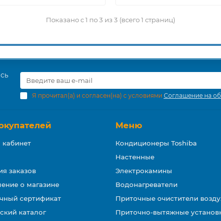
Показано с 1 по 3 из 3 (всего 1 страниц)
есь
Я прочитал(а) и согласен(на) с условиями
Соглашение на об
окупателей
Меню
 кабинет
Кондиционеры Toshiba
Настенные
ия заказов
Электрокамины
ение о магазине
Водонагреватели
чный сертификат
Приточные очистители возду
ский каталог
Приточно-вытяжные установ