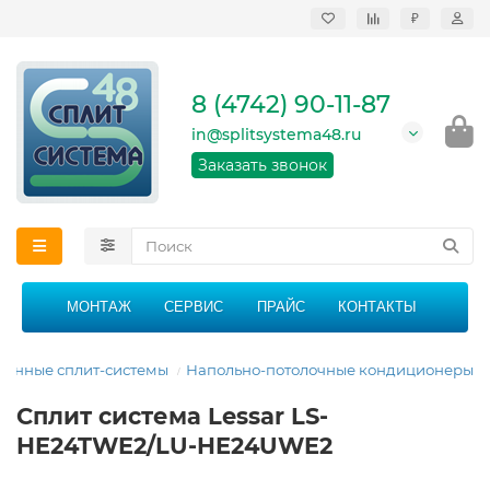
₽
Продажа, монтаж и
сервисное
обслуживание
8 (4742) 90-11-87
кондиционеров в
Липецке и Липецкой
in@splitsystema48.ru
области
График работы: 9:00 -
Заказать звонок
21:00 без перерыва и
выходных
МОНТАЖ
СЕРВИС
ПРАЙС
КОНТАКТЫ
енные сплит-системы
Напольно-потолочные кондиционеры
Сплит система Lessar LS-
HE24TWE2/LU-HE24UWE2