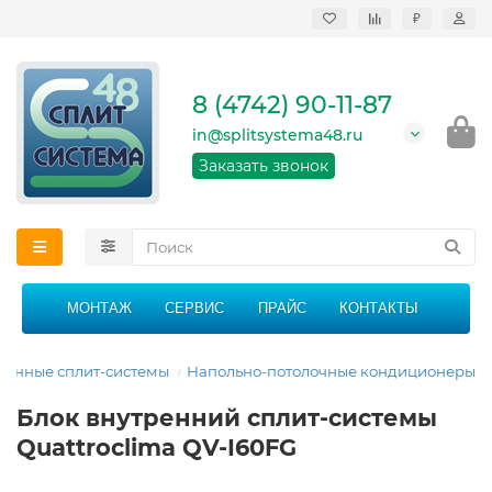
₽
Продажа, монтаж и
сервисное
обслуживание
8 (4742) 90-11-87
кондиционеров в
Липецке и Липецкой
in@splitsystema48.ru
области
График работы: 9:00 -
Заказать звонок
21:00 без перерыва и
выходных
МОНТАЖ
СЕРВИС
ПРАЙС
КОНТАКТЫ
енные сплит-системы
Напольно-потолочные кондиционеры
Блок внутренний сплит-системы
Quattroclima QV-I60FG