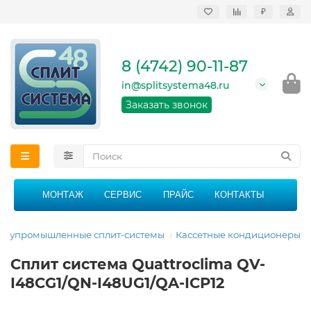
₽
Продажа, монтаж и
сервисное
обслуживание
8 (4742) 90-11-87
кондиционеров в
Липецке и Липецкой
in@splitsystema48.ru
области
График работы: 9:00 -
Заказать звонок
21:00 без перерыва и
выходных
МОНТАЖ
СЕРВИС
ПРАЙС
КОНТАКТЫ
олупромышленные сплит-системы
Кассетные кондиционеры
Сплит система Quattroclima QV-
I48CG1/QN-I48UG1/QA-ICP12