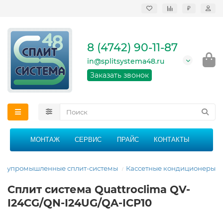
₽
Продажа, монтаж и
сервисное
обслуживание
8 (4742) 90-11-87
кондиционеров в
Липецке и Липецкой
in@splitsystema48.ru
области
График работы: 9:00 -
Заказать звонок
21:00 без перерыва и
выходных
МОНТАЖ
СЕРВИС
ПРАЙС
КОНТАКТЫ
олупромышленные сплит-системы
Кассетные кондиционеры
Сплит система Quattroclima QV-
I24CG/QN-I24UG/QA-ICP10