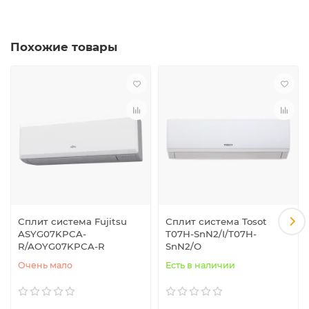
Похожие товары
Сплит система Fujitsu
Сплит система Tosot
ASYG07KPCA-
T07H-SnN2/I/T07H-
R/AOYG07KPCA-R
SnN2/O
Очень мало
Есть в наличии