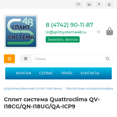
₽
Продажа, монтаж и
сервисное
обслуживание
8 (4742) 90-11-87
кондиционеров в
Липецке и Липецкой
in@splitsystema48.ru
области
График работы: 9:00 -
Заказать звонок
21:00 без перерыва и
выходных
МОНТАЖ
СЕРВИС
ПРАЙС
КОНТАКТЫ
олупромышленные сплит-системы
Кассетные кондиционеры
Сплит система Quattroclima QV-
I18CG/QN-I18UG/QA-ICP9