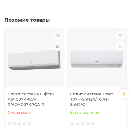
Похожие товары
Сплит система Fujitsu
Сплит система Tosot
ASYG07KPCA-
T07H-SnN2/I/T07H-
R/AOYG07KPCA-R
SnN2/O
Очень мало
Есть в наличии