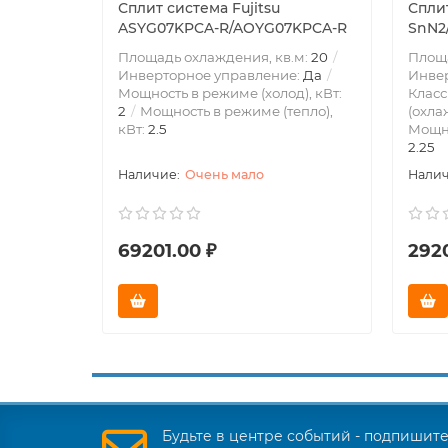
Сплит система Fujitsu
Сплит
ASYG07KPCA-R/AOYG07KPCA-R
SnN2
Площадь охлаждения, кв.м:
20
Площа
Инверторное управление:
Да
Инве
Мощность в режиме (холод), кВт:
Класс
2
Мощность в режиме (тепло),
(охла
кВт:
2.5
Мощно
2.25
Очень мало
69201.00 ₽
292
Будьте в центре событий - подпишит