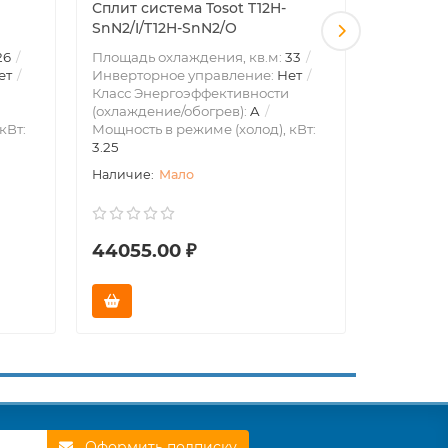
Сплит система Tosot T12H-
Сплит си
SnN2/I/T12H-SnN2/O
HE09KDE
26
Площадь охлаждения, кв.м:
33
Площадь 
ет
Инверторное управление:
Нет
Инвертор
Класс Энергоэффективности
Класс Эн
(охлаждение/обогрев):
A
(охлажде
кВт:
Мощность в режиме (холод), кВт:
Мощность 
3.25
2.65
Мало
44055.00 ₽
42372.
Оформить подписку