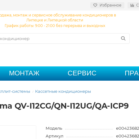
Избранное
С
одажа, монтаж и сервисное обслуживание кондиционеров в
Липецке и Липецкой области
График работы: 9:00 - 21:00 без перерыва и выходных
МОНТАЖ
СЕРВИС
ПР
плит-системы
Кассетные кондиционеры
ima QV-I12CG/QN-I12UG/QA-ICP9
Модель
e0042368
Артикул
e0042368