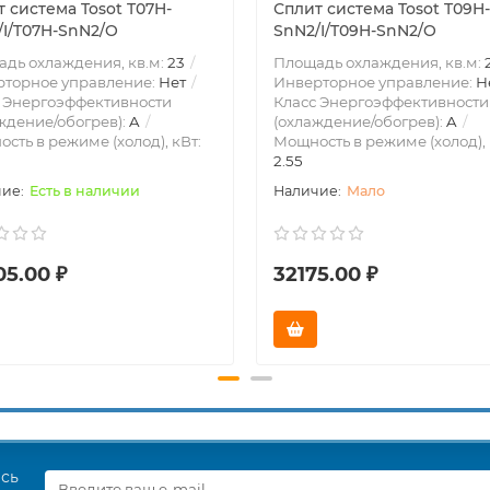
 система Tosot T07H-
Сплит система Tosot T09H-
/I/T07H-SnN2/O
SnN2/I/T09H-SnN2/O
дь охлаждения, кв.м:
23
Площадь охлаждения, кв.м:
рторное управление:
Нет
Инверторное управление:
Н
 Энергоэффективности
Класс Энергоэффективности
ждение/обогрев):
A
(охлаждение/обогрев):
A
сть в режиме (холод), кВт:
Мощность в режиме (холод), 
2.55
Есть в наличии
Мало
05.00 ₽
32175.00 ₽
есь