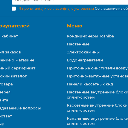
Я прочитал(а) и согласен(на) с условиями
Соглашение на об
окупателей
Меню
 кабинет
Кондиционеры Toshiba
Настенные
ия заказов
Электрокамины
ение о магазине
Водонагреватели
чный сертификат
Приточные очистители возду
ский каталог
Приточно-вытяжные установ
товара
Панели кассетных кнд
лерея
Настенные внутренние блоки
сплит-систем
айта
Кассетные внутренние блоки
задаваемые вопросы
сплит-систем
-ответ
Канальные внутренние блоки
сплит-систем
ии