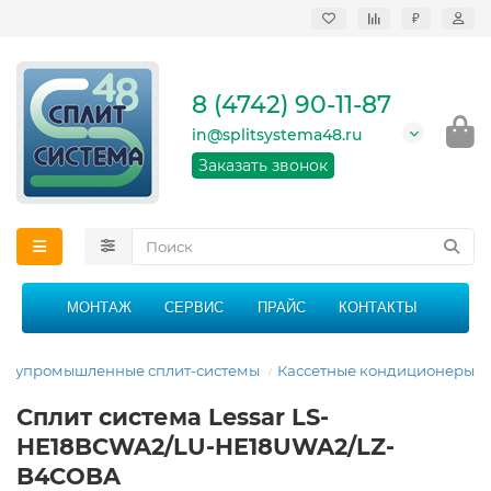
₽
Продажа, монтаж и
сервисное
обслуживание
8 (4742) 90-11-87
кондиционеров в
Липецке и Липецкой
in@splitsystema48.ru
области
График работы: 9:00 -
Заказать звонок
21:00 без перерыва и
выходных
МОНТАЖ
СЕРВИС
ПРАЙС
КОНТАКТЫ
олупромышленные сплит-системы
Кассетные кондиционеры
Сплит система Lessar LS-
HE18BCWA2/LU-HE18UWA2/LZ-
B4COBA