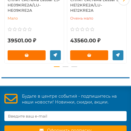
HE09KRE2A/LU-
HE12KRE2A/LU-
HE09KRE2A
HE12KRE2A
Мало
Очень мало
39501.00 ₽
43560.00 ₽
Будьте в центре событий - подпишитесь на
наши новости! Новинки, скидки, акции.
Оформить подписку