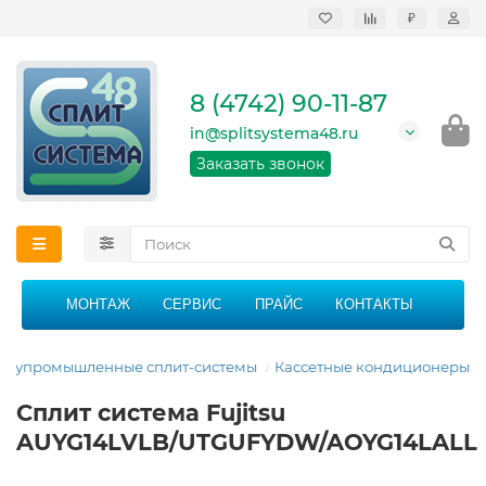
₽
Продажа, монтаж и
сервисное
обслуживание
8 (4742) 90-11-87
кондиционеров в
Липецке и Липецкой
in@splitsystema48.ru
области
График работы: 9:00 -
Заказать звонок
21:00 без перерыва и
выходных
МОНТАЖ
СЕРВИС
ПРАЙС
КОНТАКТЫ
олупромышленные сплит-системы
Кассетные кондиционеры
Сплит система Fujitsu
AUYG14LVLB/UTGUFYDW/AOYG14LALL