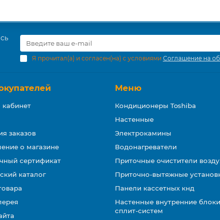
есь
Я прочитал(а) и согласен(на) с условиями
Соглашение на об
окупателей
Меню
 кабинет
Кондиционеры Toshiba
Настенные
ия заказов
Электрокамины
ение о магазине
Водонагреватели
чный сертификат
Приточные очистители возду
ский каталог
Приточно-вытяжные установ
товара
Панели кассетных кнд
лерея
Настенные внутренние блоки
сплит-систем
айта