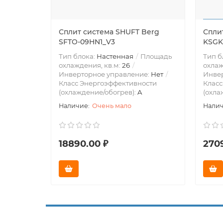
Сплит система SHUFT Berg
Спли
SFTO-09HN1_V3
KSGK
Тип блока:
Настенная
Площадь
Тип б
охлаждения, кв.м:
26
охлаж
Инверторное управление:
Нет
Инве
Класс Энергоэффективности
Класс
(охлаждение/обогрев):
A
(охла
Очень мало
18890.00 ₽
270