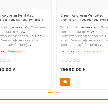
т система Kentatsu
Сплит система Kentatsu
U21HFRN1/KSRKU21HFRN1
KSGKU26HFRN1/KSRKU26H
лока:
Настенный
Площадь
Тип блока:
Настенный
Пло
дения, кв.м:
20
охлаждения, кв.м:
25
рторное управление:
Нет
Инверторное управление:
Н
 Энергоэффективности
Класс Энергоэффективности
ждение/обогрев):
A
(охлаждение/обогрев):
A
Очень мало
Есть в наличии
90.00 ₽
29690.00 ₽