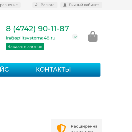
равнение
₽
Валюта
Личный кабинет
8 (4742) 90-11-87
in@splitsystema48.ru
Заказать звонок
АЙС
КОНТАКТЫ
7
Расширенна
7
я гарантия