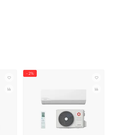
- 2%
- 13%