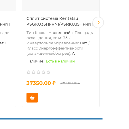
Сплит система Kentatsu
Сплит си
FRN1
KSGKU35HFRN1/KSRKU35HFRN1
KSGKU53
щадь
Тип блока:
Настенный
Площадь
Тип блок
охлаждения, кв.м:
35
охлажден
ет
Инверторное управление:
Нет
Инвертор
Класс Энергоэффективности
Класс Эн
(охлаждение/обогрев):
A
(охлажде
Есть в наличии
37350.00 ₽
56120.
37990.00 ₽