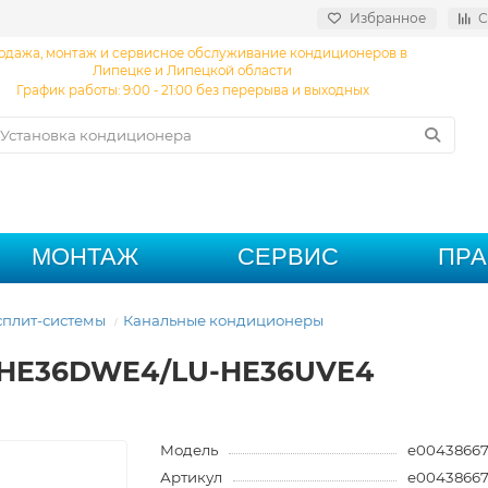
Избранное
С
одажа, монтаж и сервисное обслуживание кондиционеров в
Липецке и Липецкой области
График работы: 9:00 - 21:00 без перерыва и выходных
МОНТАЖ
СЕРВИС
ПР
плит-системы
Канальные кондиционеры
S-HE36DWE4/LU-HE36UVE4
Модель
e0043866
Артикул
e0043866