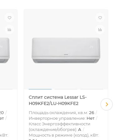
Сплит система Lessar LS-
Сплит си
H09KFE2/LU-H09KFE2
H12KFE2
20
Площадь охлаждения, кв.м:
26
Площадь 
ет
Инверторное управление:
Нет
Инвертор
Класс Энергоэффективности
Класс Эн
(охлаждение/обогрев):
A
(охлажде
кВт:
Мощность в режиме (холод), кВт:
Мощность 