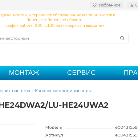
Избранное
С
одажа, монтаж и сервисное обслуживание кондиционеров в
Липецке и Липецкой области
График работы: 9:00 - 21:00 без перерыва и выходных
МОНТАЖ
СЕРВИС
ПР
плит-системы
Канальные кондиционеры
LS-HE24DWA2/LU-HE24UWA2
Модель
e00431559
Артикул
e00431559