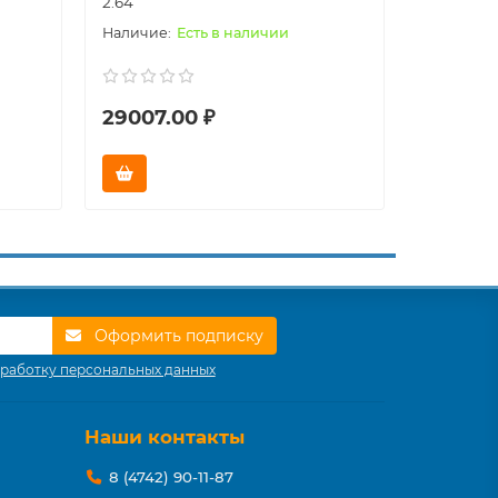
2.64
3.52
Есть в наличии
29007.00 ₽
36333.
Оформить подписку
работку персональных данных
Наши контакты
8 (4742) 90-11-87