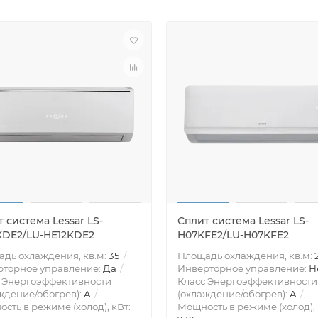
 система Lessar LS-
Сплит система Lessar LS-
KDE2/LU-HE12KDE2
H07KFE2/LU-H07KFE2
дь охлаждения, кв.м:
35
Площадь охлаждения, кв.м:
рторное управление:
Да
Инверторное управление:
Н
 Энергоэффективности
Класс Энергоэффективности
ждение/обогрев):
A
(охлаждение/обогрев):
A
сть в режиме (холод), кВт:
Мощность в режиме (холод), 