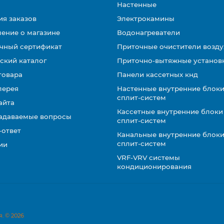
Настенные
ия заказов
Электрокамины
ение о магазине
Водонагреватели
чный сертификат
Приточные очистители возду
ский каталог
Приточно-вытяжные установ
товара
Панели кассетных кнд
лерея
Настенные внутренние блоки
сплит-систем
айта
Кассетные внутренние блоки
задаваемые вопросы
сплит-систем
-ответ
Канальные внутренние блоки
сплит-систем
ии
VRF-VRV системы
кондиционирования
. © 2026