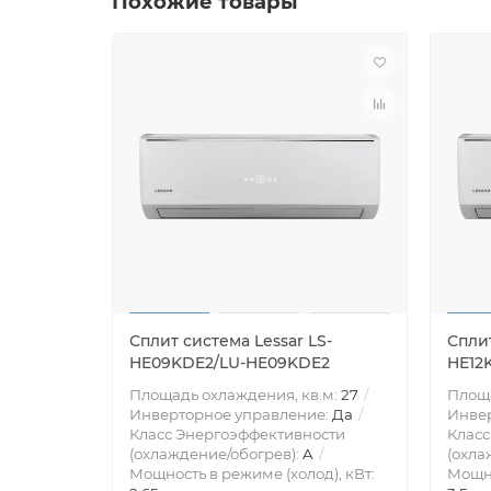
Похожие товары
Сплит система Lessar LS-
Сплит
HE09KDE2/LU-HE09KDE2
HE12
Площадь охлаждения, кв.м:
27
Площа
Инверторное управление:
Да
Инве
Класс Энергоэффективности
Класс
(охлаждение/обогрев):
A
(охла
Мощность в режиме (холод), кВт:
Мощно