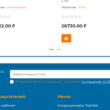
2.05
Очень мало
Мало
22.00 ₽
26730.00 ₽
есь
Я прочитал(а) и согласен(на) с условиями
Соглашение на об
окупателей
Меню
 кабинет
Кондиционеры Toshiba