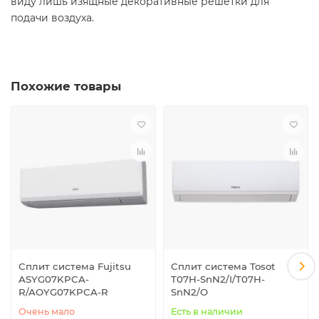
виду лишь изящные декоративные решетки для
подачи воздуха.
Похожие товары
Сплит система Fujitsu
Сплит система Tosot
ASYG07KPCA-
T07H-SnN2/I/T07H-
R/AOYG07KPCA-R
SnN2/O
Очень мало
Есть в наличии