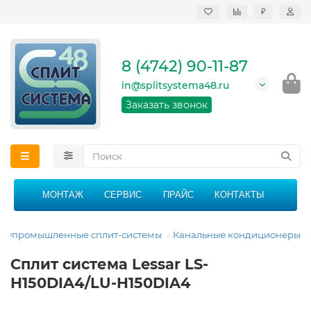
₽
Продажа, монтаж и
сервисное
обслуживание
8 (4742) 90-11-87
кондиционеров в
Липецке и Липецкой
in@splitsystema48.ru
области
График работы: 9:00 -
Заказать звонок
21:00 без перерыва и
выходных
МОНТАЖ
СЕРВИС
ПРАЙС
КОНТАКТЫ
лупромышленные сплит-системы
Канальные кондиционеры
Сплит система Lessar LS-
H150DIA4/LU-H150DIA4