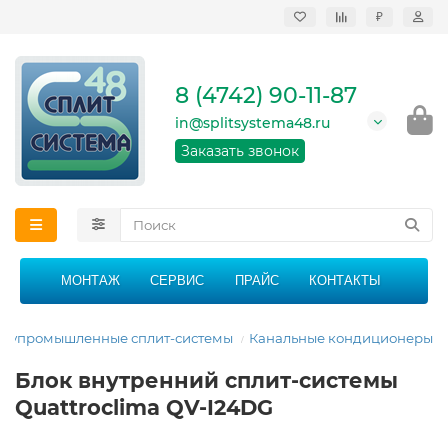
₽
Продажа, монтаж и
сервисное
обслуживание
8 (4742) 90-11-87
кондиционеров в
Липецке и Липецкой
in@splitsystema48.ru
области
График работы: 9:00 -
Заказать звонок
21:00 без перерыва и
выходных
МОНТАЖ
СЕРВИС
ПРАЙС
КОНТАКТЫ
лупромышленные сплит-системы
Канальные кондиционеры
Блок внутренний сплит-системы
Quattroclima QV-I24DG