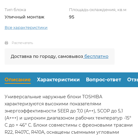
Тип блока
Площадь охлаждения, кв.м
Уличный монтаж
95
Все характеристики
Распечатать
Доставка по городу, самовывоз
бесплатно
Описание
Характеристики
Вопрос-ответ
Отз
Универсальные наружные блоки TOSHIBA
характеризуются высокими показателями
энергоэффективности SEER до 7,0 (А++), SCOP до 5,1
(А+++) и широким диапазоном рабочих температур -15°
C до + 46° C. Блоки совместимы с фреоновыми трасами
R22, R407C, R410A, оснащены съемными угловыми