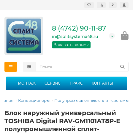
₽
Продажа, монтаж и
сервисное
обслуживание
8 (4742) 90-11-87
кондиционеров в
Липецке и Липецкой
in@splitsystema48.ru
области
График работы: 9:00 -
Заказать звонок
21:00 без перерыва и
выходных
МОНТАЖ
СЕРВИС
ПРАЙС
КОНТАКТЫ
лавная
Кондиционеры
Полупромышленные сплит-системы
Блок наружный универсальный
TOSHIBA Digital RAV-GM1101AT8P-E
полупромышленной сплит-