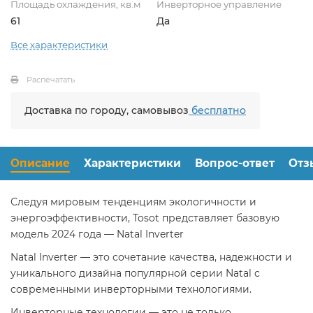
Площадь охлаждения, кв.м
Инверторное управление
61
Да
Все характеристики
Распечатать
Доставка по городу, самовывоз
бесплатно
Описание
Характеристики
Вопрос-ответ
Отз
Следуя мировым тенденциям экологичности и
энергоэффективности, Tosot представляет базовую
модель 2024 года — Natal Inverter
Natal Inverter — это сочетание качества, надежности и
уникального дизайна популярной серии Natal с
современными инверторными технологиями.
Инверторные технологии — это не только