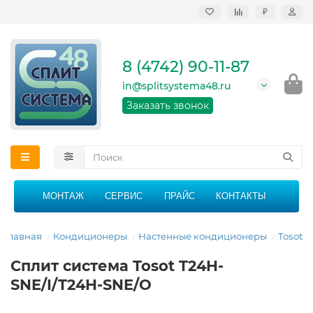
₽
Продажа, монтаж и
сервисное
обслуживание
8 (4742) 90-11-87
кондиционеров в
Липецке и Липецкой
in@splitsystema48.ru
области
График работы: 9:00 -
Заказать звонок
21:00 без перерыва и
выходных
МОНТАЖ
СЕРВИС
ПРАЙС
КОНТАКТЫ
Главная
Кондиционеры
Настенные кондиционеры
Tosot
Сплит система Tosot T24H-
SNE/I/T24H-SNE/O