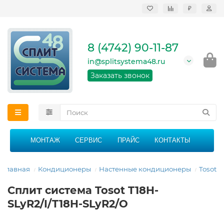
₽
Продажа, монтаж и
сервисное
обслуживание
8 (4742) 90-11-87
кондиционеров в
Липецке и Липецкой
in@splitsystema48.ru
области
График работы: 9:00 -
Заказать звонок
21:00 без перерыва и
выходных
МОНТАЖ
СЕРВИС
ПРАЙС
КОНТАКТЫ
Главная
Кондиционеры
Настенные кондиционеры
Tosot
Сплит система Tosot T18H-
SLyR2/I/T18H-SLyR2/O