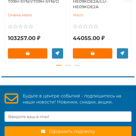
T09H-SYN/I/T09H-SYN/O
HE09KDE2A/LU-
HE09KDE2A
Очень мало
Мало
103257.00 ₽
44055.00 ₽
Будьте в центре событий - подпишитесь на
наши новости! Новинки, скидки, акции.
Оформить подписку