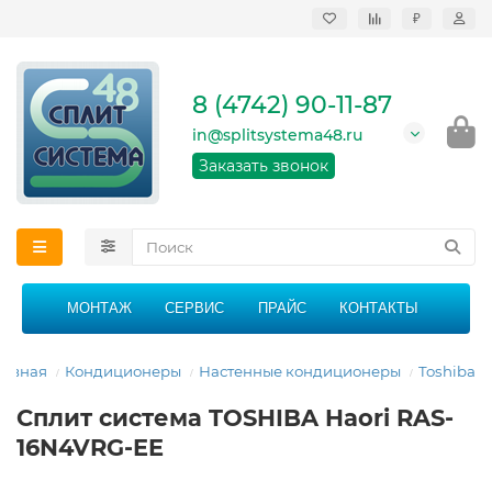
₽
Продажа, монтаж и
сервисное
обслуживание
8 (4742) 90-11-87
кондиционеров в
Липецке и Липецкой
in@splitsystema48.ru
области
График работы: 9:00 -
Заказать звонок
21:00 без перерыва и
выходных
МОНТАЖ
СЕРВИС
ПРАЙС
КОНТАКТЫ
лавная
Кондиционеры
Настенные кондиционеры
Toshiba
Сплит система TOSHIBA Haori RAS-
16N4VRG-EE