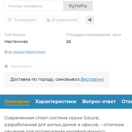
Купить
В закладки
В сравнение
Тип блока
Площадь охлаждения, кв.м
Настенная
26
Все характеристики
Распечатать
Доставка по городу, самовывоз
бесплатно
Описание
Характеристики
Вопрос-ответ
Отз
Современная сплит-система серии Soturai,
разработанная для жилых домов и офисов, – отличное
решение для поддержания индивидуального