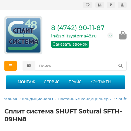
₽
Продажа, монтаж и
сервисное
обслуживание
8 (4742) 90-11-87
кондиционеров в
Липецке и Липецкой
in@splitsystema48.ru
области
График работы: 9:00 -
Заказать звонок
21:00 без перерыва и
выходных
МОНТАЖ
СЕРВИС
ПРАЙС
КОНТАКТЫ
Главная
Кондиционеры
Настенные кондиционеры
Shuft
Сплит система SHUFT Soturai SFTH-
09HN8