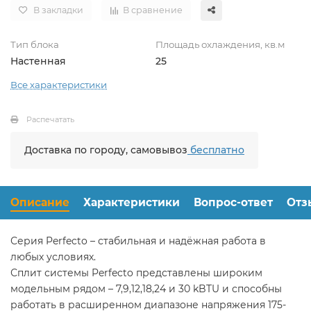
В закладки
В сравнение
Тип блока
Площадь охлаждения, кв.м
Настенная
25
Все характеристики
Распечатать
Доставка по городу, самовывоз
бесплатно
Описание
Характеристики
Вопрос-ответ
Отз
Серия Perfecto – стабильная и надёжная работа в
любых условиях.
Сплит системы Perfecto представлены широким
модельным рядом – 7,9,12,18,24 и 30 kBTU и способны
работать в расширенном диапазоне напряжения 175-