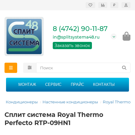
₽
Продажа, монтаж и
сервисное
обслуживание
8 (4742) 90-11-87
кондиционеров в
Липецке и Липецкой
in@splitsystema48.ru
области
График работы: 9:00 -
Заказать звонок
21:00 без перерыва и
выходных
МОНТАЖ
СЕРВИС
ПРАЙС
КОНТАКТЫ
я
Кондиционеры
Настенные кондиционеры
Royal Thermo
Сплит система Royal Thermo
Perfecto RTP-09HN1