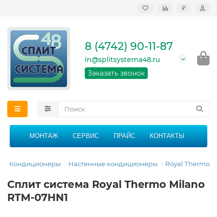
₽
Продажа, монтаж и
сервисное
обслуживание
8 (4742) 90-11-87
кондиционеров в
Липецке и Липецкой
in@splitsystema48.ru
области
График работы: 9:00 -
Заказать звонок
21:00 без перерыва и
выходных
МОНТАЖ
СЕРВИС
ПРАЙС
КОНТАКТЫ
я
Кондиционеры
Настенные кондиционеры
Royal Thermo
Сплит система Royal Thermo Milano
RTM-07HN1