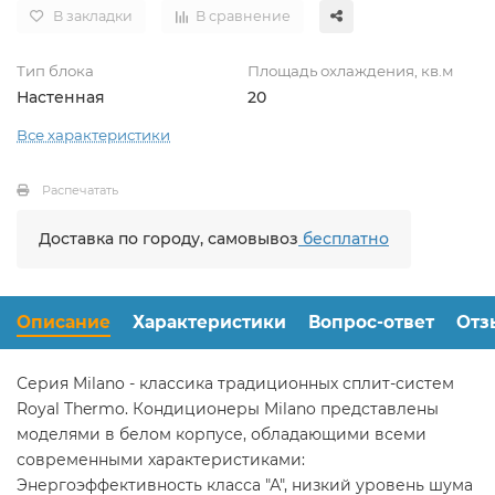
В закладки
В сравнение
Тип блока
Площадь охлаждения, кв.м
Настенная
20
Все характеристики
Распечатать
Доставка по городу, самовывоз
бесплатно
Описание
Характеристики
Вопрос-ответ
Отз
Серия Milano - классика традиционных сплит-систем
Royal Thermo. Кондиционеры Milano представлены
моделями в белом корпусе, обладающими всеми
современными характеристиками:
Энергоэффективность класса "А", низкий уровень шума