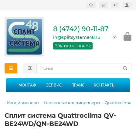
₽
Продажа, монтаж и
сервисное
обслуживание
8 (4742) 90-11-87
кондиционеров в
Липецке и Липецкой
in@splitsystema48.ru
области
График работы: 9:00 -
Заказать звонок
21:00 без перерыва и
выходных
МОНТАЖ
СЕРВИС
ПРАЙС
КОНТАКТЫ
я
Кондиционеры
Настенные кондиционеры
Quattroclima
Сплит система Quattroclima QV-
BE24WD/QN-BE24WD