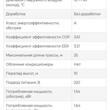
Диапазон t наружного воздуха
18 — 43
(холод), °C
Доработка
Без доработки
Класс энергоэффективности,
A
обогрев
Коэффициент эффективности COP
3.61
Коэффициент эффективности EER
3.21
Максимальная длина трассы, м
25
Облачные кондиционеры
Нет
Перепад высот, м
10
Подвод питания, В
220
Потребляемая мощность
1.54
(обогрев), кВт
Потребляемая мощность
1.64