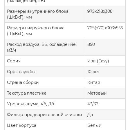
(охлаждение), кВт
Размеры внутреннего блока
975x218x308
(ШxВxГ), мм
Размеры наружного блока
765(+70)х303х555
(ШxВxГ), мм
Расход воздуха, ВБ, охлаждение,
850
м3/ч
Серия
Изи (Easy)
Срок службы
10 лет
Страна сборки
Китай
Текстура пластика
Матовый
Уровень шума в/б, Дб
43/32
Фильтр предварительной очистки
Да
Цвет корпуса
Белый