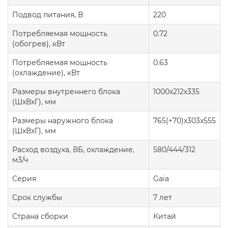
Подвод питания, В
220
Потребляемая мощность
0.72
(обогрев), кВт
Потребляемая мощность
0.63
(охлаждение), кВт
Размеры внутреннего блока
1000x212x335
(ШxВxГ), мм
Размеры наружного блока
765(+70)x303x555
(ШxВxГ), мм
Расход воздуха, ВБ, охлаждение,
580/444/312
м3/ч
Серия
Gaia
Срок службы
7 лет
Страна сборки
Китай