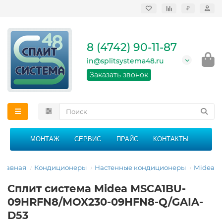
₽
Продажа, монтаж и
сервисное
обслуживание
8 (4742) 90-11-87
кондиционеров в
Липецке и Липецкой
in@splitsystema48.ru
области
График работы: 9:00 -
Заказать звонок
21:00 без перерыва и
выходных
МОНТАЖ
СЕРВИС
ПРАЙС
КОНТАКТЫ
Главная
Кондиционеры
Настенные кондиционеры
Midea
Сплит система Midea MSCA1BU-
09HRFN8/MOX230-09HFN8-Q/GAIA-
D53