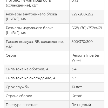
Потребляемая мощность
0.73
(охлаждение), кВт
Размеры внутреннего блока
729х200х292
(ШxВxГ), мм
Размеры наружного блока
668(+70)x252x469
(ШxВxГ), мм
Расход воздуха, ВБ, охлаждение,
500/370/300
м3/ч
Серия
Persona Inverter
Wi-Fi
Сила тока на обогрев, А
3.4
Сила тока на охлаждение, А
3.3
Срок службы
10 лет
Страна сборки
Китай
Текстура пластика
Глянцевый