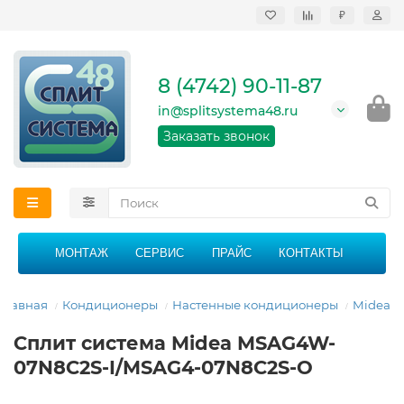
₽
Продажа, монтаж и
сервисное
обслуживание
8 (4742) 90-11-87
кондиционеров в
Липецке и Липецкой
in@splitsystema48.ru
области
График работы: 9:00 -
Заказать звонок
21:00 без перерыва и
выходных
МОНТАЖ
СЕРВИС
ПРАЙС
КОНТАКТЫ
Главная
Кондиционеры
Настенные кондиционеры
Midea
Сплит система Midea MSAG4W-
07N8C2S-I/MSAG4-07N8C2S-O